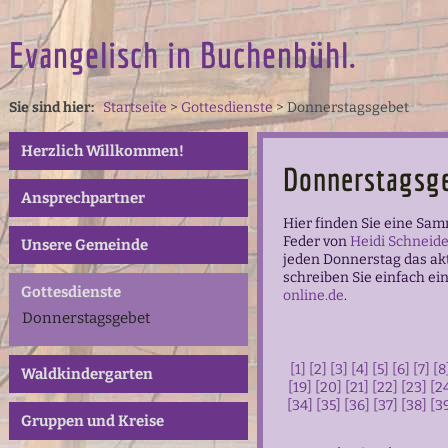
Evangelisch in Buchenbühl.
Sie sind hier:
Startseite
>
Gottesdienste
>
Donnerstagsgebet
Herzlich Willkommen!
Donnerstagsg
Ansprechpartner
Hier finden Sie eine Sa
Feder von
Heidi Schneide
Unsere Gemeinde
jeden Donnerstag das ak
schreiben Sie einfach ei
Gottesdienste
online.de
.
Donnerstagsgebet
[1]
[2]
[3]
[4]
[5]
[6]
[7]
[8
Waldkindergarten
[19]
[20]
[21]
[22]
[23]
[2
[34]
[35]
[36]
[37]
[38]
[3
Gruppen und Kreise