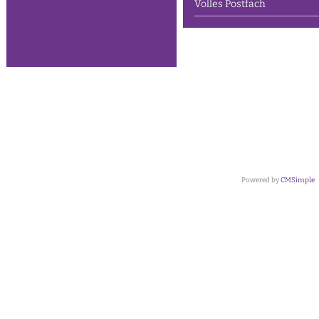
Volles Postfach
Powered by
CMSimple