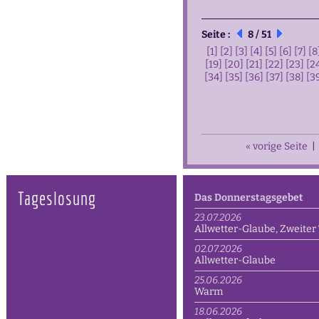
Seite :
8 / 51
[1]
[2]
[3]
[4]
[5]
[6]
[7]
[8
[19]
[20]
[21]
[22]
[23]
[2
[34]
[35]
[36]
[37]
[38]
[3
« vorige Seite
|
Tageslosung
Das Donnerstagsgebet
23.07.2026
Allwetter-Glaube, Zweiter 
02.07.2026
Allwetter-Glaube
25.06.2026
Warm
18.06.2026