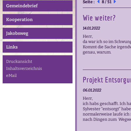
Seite :
8 / 51
Gemeindebrief
Wie weiter?
Kooperation
14.01.2022
Jakobsweg
Herr,
da war ich so im Schwun
Links
Kommt die Sache irgendwi
genau, warum.
Druckansicht
Inhaltsverzeichnis
eMail
Projekt Entsorg
06.01.2022
Herr,
ich habs geschafft. Ich h
Sylvester "entsorgt" hab
normalerweise laufe ich 
nach Dingen zum Wegwe