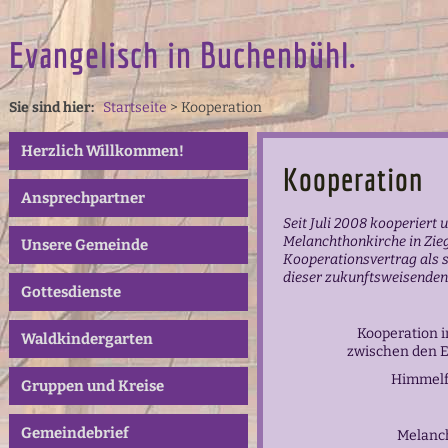
Evangelisch in Buchenbühl.
Sie sind hier:
Startseite
>
Kooperation
Herzlich Willkommen!
Kooperation
Ansprechpartner
Seit Juli 2008 kooperiert
Melanchthonkirche in Zieg
Unsere Gemeinde
Kooperationsvertrag als 
dieser zukunftsweisende
Gottesdienste
Kooperation 
Waldkindergarten
zwischen den 
Himmelf
Gruppen und Kreise
Gemeindebrief
Melanch