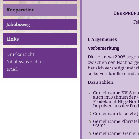
Kooperation
ÜBERPRÜFU
Fe
Jakobsweg
Links
I. Allgemeines
Vorbemerkung
Druckansicht
Die seit etwa 2008 beg
Inhaltsverzeichnis
zwischen den Nachbarge
hat sich verstetigt und wi
eMail
selbstverständlich und au
Dazu zählen:
Gemeinsame KV-Sitzu
auch im Rahmen der
»
Prodekanat Nbg.
-Nord
Impulsen aus der Pro
Gemeinsam besetzte J
Gemeinsame Pfarrstelle
9/2011
Gemeinsamer Gemeinde