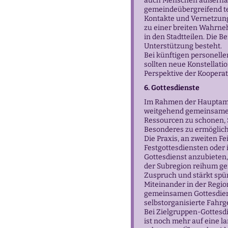
auch Menschen außerhal
gemeindeübergreifend t
Kontakte und Vernetzung
zu einer breiten Wahrne
in den Stadtteilen. Die B
Unterstützung besteht.
Bei künftigen personel
sollten neue Konstellati
Perspektive der Koopera
6. Gottesdienste
Im Rahmen der Hauptamt
weitgehend gemeinsame Go
Ressourcen zu schonen, S
Besonderes zu ermöglic
Die Praxis, an zweiten F
Festgottesdiensten ode
Gottesdienst anzubieten,
der Subregion reihum ge
Zuspruch und stärkt spür
Miteinander in der Regio
gemeinsamen Gottesdiens
selbstorganisierte Fahrg
Bei Zielgruppen-Gottesdi
ist noch mehr auf eine l