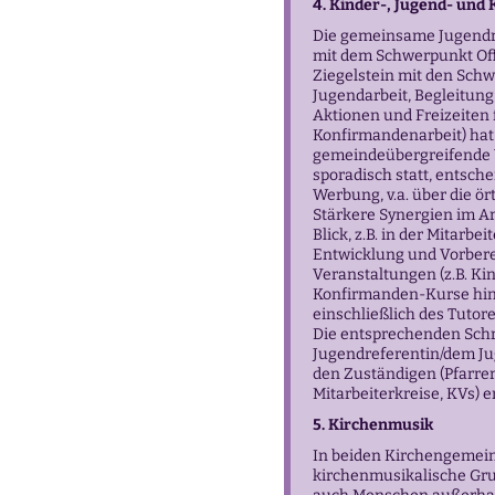
4. Kinder-, Jugend- und
Die gemeinsame Jugendre
mit dem Schwerpunkt Off
Ziegelstein mit den Sch
Jugendarbeit, Begleitun
Aktionen und Freizeiten 
Konfirmandenarbeit) hat 
gemeindeübergreifende
sporadisch statt, entsch
Werbung, v.a. über die ö
Stärkere Synergien im A
Blick, z.B. in der Mitarb
Entwicklung und Vorber
Veranstaltungen (z.B. Ki
Konfirmanden-Kurse hin
einschließlich des Tutor
Die entsprechenden Sch
Jugendreferentin/dem J
den Zuständigen (Pfarre
Mitarbeiterkreise, KVs) e
5. Kirchenmusik
In beiden Kirchengemein
kirchenmusikalische Gru