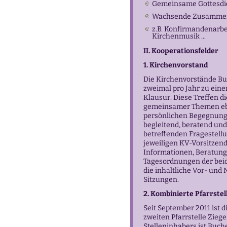
Gemeinsame Gottesdie
Wachsende Zusammenar
z.B. Konfirmandenarb
Kirchenmusik ...
II. Kooperationsfelder
1. Kirchenvorstand
Die Kirchenvorstände Bu
zweimal pro Jahr zu ein
Klausur. Diese Treffen d
gemeinsamer Themen ebe
persönlichen Begegnung.
begleitend, beratend und
betreffenden Fragestellun
jeweiligen KV-Vorsitzend
Informationen, Beratung
Tagesordnungen der bei
die inhaltliche Vor- un
Sitzungen.
2. Kombinierte Pfarrstell
Seit September 2011 ist d
zweiten Pfarrstelle Ziege
Stelleninhabers ist Buch