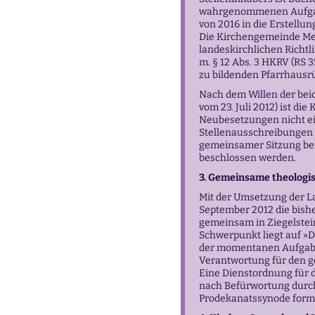
wahrgenommenen Aufgabe
von 2016 in die Erstellu
Die Kirchengemeinde Mel
landeskirchlichen Richtli
m. § 12 Abs. 3 HKRV (RS 
zu bildenden Pfarrhausr
Nach dem Willen der bei
vom 23. Juli 2012) ist di
Neubesetzungen nicht ei
Stellenausschreibungen
gemeinsamer Sitzung be
beschlossen werden.
3. Gemeinsame theologis
Mit der Umsetzung der L
September 2012 die bisher
gemeinsam in Ziegelstei
Schwerpunkt liegt auf »Di
der momentanen
Aufgab
Verantwortung für den 
Eine Dienstordnung für di
nach Befürwortung durch
Prodekanatssynode form