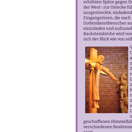
erhöhten Spitze gegen Os
der West- zur Ostecke f
ausgestreckte, einladend
Eingangstüren, die nach
Gottesdienstbesucher au
einzuladen und aufzune
Backsteinkirche wird von
sich der Blick wie von se
O
a
z
Z
m
D
z
n
z
u
geschaffenen Himmelfahr
verschiedenen Reaktione