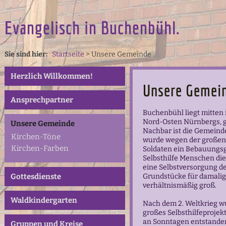
Evangelisch in Buchenbühl.
Sie sind hier:
Startseite
>
Unsere Gemeinde
Herzlich Willkommen!
Unsere Gemei
Ansprechpartner
Buchenbühl liegt mitten
Nord-Osten Nürnbergs, g
Unsere Gemeinde
Nachbar ist die Gemeinde
Kirchen-Töne
wurde wegen der großen
Kirchen-Farben
Soldaten ein Bebauungsg
Selbsthilfe Menschen die
eine Selbstversorgung de
Gottesdienste
Grundstücke für damalig
verhältnismäßig groß.
Waldkindergarten
Nach dem 2. Weltkrieg w
großes Selbsthilfeprojek
an Sonntagen entstande
Gruppen und Kreise