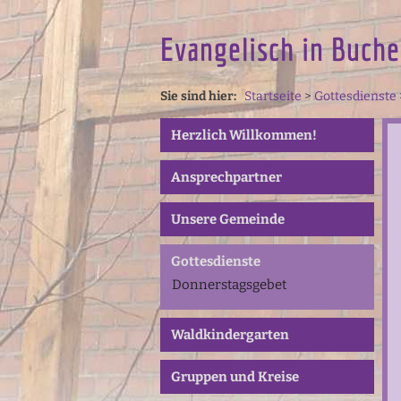
Evangelisch in Buche
Sie sind hier:
Startseite
>
Gottesdienste
Herzlich Willkommen!
Ansprechpartner
Unsere Gemeinde
Gottesdienste
Donnerstagsgebet
Waldkindergarten
Gruppen und Kreise