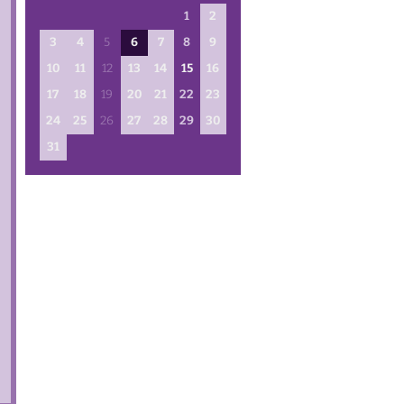
1
2
16.08.2026 — 10:15
3
4
5
6
7
8
9
Gottesdienst
Schlee
10
11
12
13
14
15
16
17
18
19
20
21
22
23
24
25
26
27
28
29
30
31
23.08.2026 — 10:00
Gottesdienst
T. Auers