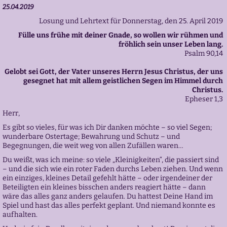
25.04.2019
Losung und Lehrtext für Donnerstag, den 25. April 2019
Fülle uns frühe mit deiner Gnade, so wollen wir rühmen und
fröhlich sein unser Leben lang.
Psalm 90,14
Gelobt sei Gott, der Vater unseres Herrn Jesus Christus, der uns
gesegnet hat mit allem geistlichen Segen im Himmel durch
Christus.
Epheser 1,3
Herr,
Es gibt so vieles, für was ich Dir danken möchte – so viel Segen;
wunderbare Ostertage; Bewahrung und Schutz – und
Begegnungen, die weit weg von allen Zufällen waren…
Du weißt, was ich meine: so viele „Kleinigkeiten“, die passiert sind
– und die sich wie ein roter Faden durchs Leben ziehen. Und wenn
ein einziges, kleines Detail gefehlt hätte – oder irgendeiner der
Beteiligten ein kleines bisschen anders reagiert hätte – dann
wäre das alles ganz anders gelaufen. Du hattest Deine Hand im
Spiel und hast das alles perfekt geplant. Und niemand konnte es
aufhalten.