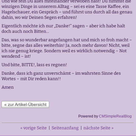
Und wie fein Du alles miteinander verwoben hast! Du nimmst die
winzigen Dinge in unserem Alltag – sei es eine Tasse Kaffee, ein
Hagelschauer, ein Gespräch – und führst uns durch all das genau
dahin, wo wir Deinen Segen erfahren!
Eigentlich möchte ich nur „Danke!“ sagen – aber ich habe halt
doch auch noch Bitten…
Das, was so wunderbar angefangen hat und mich so froh macht –
bitte, segne das alles weiterhin! Ja, noch mehr davon! Nicht, weil
ich nie genug kriege. Sondern weil es wirklich notwendig – Not
wendend – ist!
Und bitte, BITTE!, lass es regnen!
Danke, dass ich ganz unverschämt – im wahrsten Sinne des
Wortes – mit Dir reden kann!!
Amen
« zur Artikel-Übersicht
Powered by
CMSimpleRealBlog
« vorige Seite
|
Seitenanfang
|
nächste Seite »