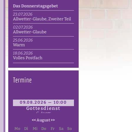
Das Donnerstagsgebet
23.07.2026
Allwetter-Glaube, Zweiter Teil
02.07.2026
Allwetter-Glaube
25.06.2026
Warm
18.06.2026
Volles Postfach
Termine
09.08.2026 — 10:00
Gottesdienst
C. Auers
<<
August
>>
Mo
Di
Mi
Do
Fr
Sa
So