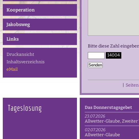
Kooperation
Jakobsweg
Links
Bitte diese Zahl eingebe
Druckansicht
14004
Inhaltsverzeichnis
eMail
|
Seite
Tageslosung
Das Donnerstagsgebet
23.07.2026
Allwetter-Glaube, Zweiter 
02.07.2026
Allwetter-Glaube