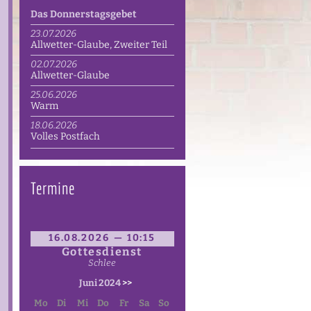
Das Donnerstagsgebet
23.07.2026
Allwetter-Glaube, Zweiter Teil
02.07.2026
Allwetter-Glaube
25.06.2026
Warm
18.06.2026
Volles Postfach
Termine
16.08.2026 — 10:15
Gottesdienst
Schlee
Juni 2024
>>
Mo
Di
Mi
Do
Fr
Sa
So