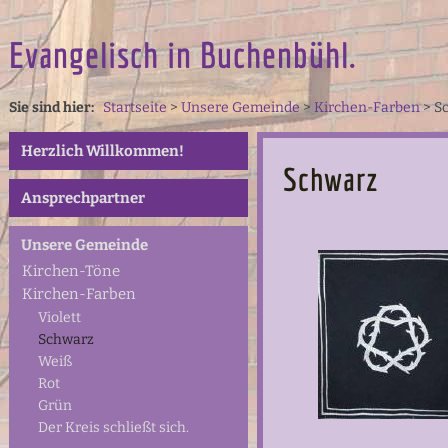
Evangelisch in Buchenbühl.
Sie sind hier:
Startseite
>
Unsere Gemeinde
>
Kirchen-Farben
>
S
Herzlich Willkommen!
Schwarz
Ansprechpartner
Unsere Gemeinde
Kirchen-Töne
Kirchen-Farben
Violett
Schwarz
Weiß
Rot
Grün
Der Kreis schließt sich.