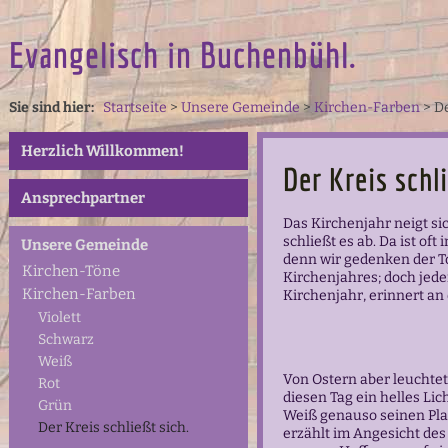
Evangelisch in Buchenbühl.
Sie sind hier:
Startseite
>
Unsere Gemeinde
>
Kirchen-Farben
>
De
Herzlich Willkommen!
Der Kreis schli
Ansprechpartner
Das Kirchenjahr neigt s
schließt es ab. Da ist oft
Unsere Gemeinde
denn wir gedenken der T
Kirchen-Töne
Kirchenjahres; doch jede
Kirchen-Farben
Kirchenjahr, erinnert an
Violett
Schwarz
Weiß
Von Ostern aber leuchtet
Rot
diesen Tag ein helles Lic
Grün
Weiß genauso seinen Pla
Der Kreis schließt sich.
erzählt im Angesicht des