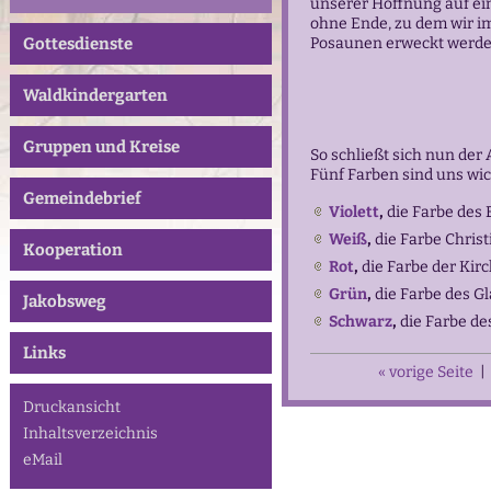
unserer Hoffnung auf ei
ohne Ende, zu dem wir im
Gottesdienste
Posaunen erweckt werde
Waldkindergarten
Gruppen und Kreise
So schließt sich nun der
Fünf Farben sind uns wic
Gemeindebrief
Violett
,
die Farbe des 
Weiß
,
die Farbe Christi
Kooperation
Rot
,
die Farbe der Kirc
Grün
,
die Farbe des G
Jakobsweg
Schwarz
,
die Farbe de
Links
« vorige Seite
|
Druckansicht
Inhaltsverzeichnis
eMail