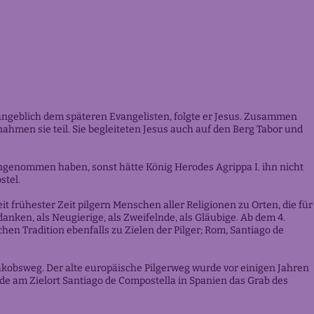
angeblich dem späteren Evangelisten, folgte er Jesus. Zusammen
ahmen sie teil. Sie begleiteten Jesus auch auf den Berg Tabor und
ngenommen haben, sonst hätte König Herodes Agrippa I. ihn nicht
stel.
eit frühester Zeit pilgern Menschen aller Religionen zu Orten, die für
nken, als Neugierige, als Zweifelnde, als Gläubige. Ab dem 4.
hen Tradition ebenfalls zu Zielen der Pilger; Rom, Santiago de
Jakobsweg. Der alte europäische Pilgerweg wurde vor einigen Jahren
de am Zielort Santiago de Compostella in Spanien das Grab des