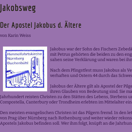
Jakobsweg
Der Apostel Jakobus d. Ältere
von Karin Weiss
Jakobus war der Sohn des Fischers Zebedä
mit Petrus gehörten die beiden zu den eng
sahen seine Verklärung und waren bei ih
Nach dem Pfingstfest muss Jakobus als Ve
verhaften und Ostern 44 durch das Schwert
Jakobus der Ältere gilt als Apostel der Pil
ihren Glauben von Bedeutung sind. Sie mac
Jahrhundert reisten Christen zu den Stätten des Lebens, Sterbens un
Compostella, Canterbury oder Trondheim erlebten im Mittelalter ei
Den meisten evangelischen Christen ist das Pilgern fremd. In den l
von Prag über Nürnberg nach Rothenburg und weiter wieder rekonstru
Apostels Jakobus befinden soll. Wer ihm folgt, knüpft an die Jahrhu