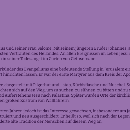
us und seiner Frau Salome. Mit seinem jüngeren Bruder Johannes, 
sten Vertrauten des Heilandes. An allen Ereignissen im Leben Jesu n
m in seiner Todesangst im Garten von Gethsemane.
rkünder des Evangeliums eine bedeutende Stellung in Jerusalem ei
 hinrichten lassen. Er war der erste Martyrer aus dem Kreis der Apo
ger, dargestellt mit Pilgerhut und –stab, Kürbisflasche und Muschel. S
hten sich auf den Weg, um zu suchen, zu sühnen, zu bitten und zu da
d Auferstehens Jesu nach Palästina. Später wurden Orte der kirchlic
nen großen Zustrom von Wallfahrern.
etzten Jahren jedoch ist das Interesse gewachsen, insbesondere am 
iert und neu ausgeschildert. Er heißt so, weil sich nach der Legen
nderte alte Tradition der Menschen auf diesem Weg an.