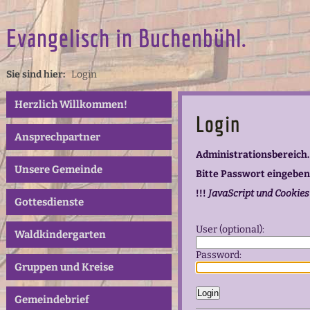
Evangelisch in Buchenbühl.
Sie sind hier:
Login
Herzlich Willkommen!
Login
Ansprechpartner
Administrationsbereich.
Unsere Gemeinde
Bitte Passwort eingeben
!!!
JavaScript und Cookies
Gottesdienste
User (optional):
Waldkindergarten
Password:
Gruppen und Kreise
Gemeindebrief