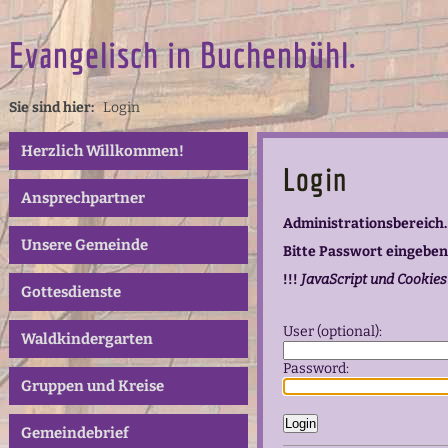
Evangelisch in Buchenbühl.
Sie sind hier:
Login
Herzlich Willkommen!
Login
Ansprechpartner
Administrationsbereich.
Unsere Gemeinde
Bitte Passwort eingeben
!!!
JavaScript und Cookies
Gottesdienste
User (optional):
Waldkindergarten
Password:
Gruppen und Kreise
Gemeindebrief