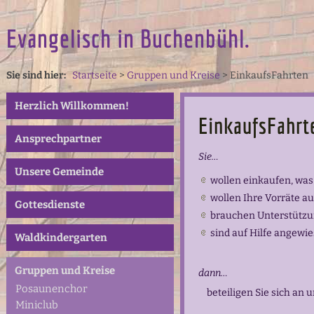
Evangelisch in Buchenbühl.
Sie sind hier:
Startseite
>
Gruppen und Kreise
>
EinkaufsFahrten
Herzlich Willkommen!
EinkaufsFahrt
Ansprechpartner
Sie…
Unsere Gemeinde
wollen einkaufen, wa
wollen Ihre Vorräte au
Gottesdienste
brauchen Unterstützu
sind auf Hilfe angewi
Waldkindergarten
Gruppen und Kreise
dann…
Posaunenchor
beteiligen Sie sich an u
Miniclub