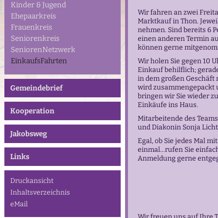
Kinder & Jugend
Wir fahren an zwei Frei
Ehepaarkreis
Marktkauf in Thon. Jewei
Frauenkreis
nehmen. Sind bereits 6 
Seniorenkreis
einen anderen Termin au
können gerne mitgenom
SeniorenNetzwerk
EinkaufsFahrten
Wir holen Sie gegen 10 U
Einkauf behilflich; gerad
in dem großen Geschäft 
wird zusammengepackt un
Gemeindebrief
bringen wir Sie wieder 
Einkäufe ins Haus.
Kooperation
Mitarbeitende des Teams 
und Diakonin Sonja Lich
Jakobsweg
Egal, ob Sie jedes Mal mi
einmal…rufen Sie einfach
Links
Anmeldung gerne entgege
Druckansicht
Inhaltsverzeichnis
eMail
Wir freuen uns auf Ihre 