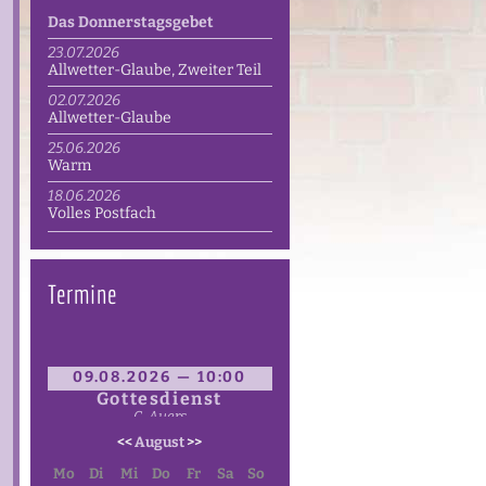
Das Donnerstagsgebet
23.07.2026
Allwetter-Glaube, Zweiter Teil
02.07.2026
Allwetter-Glaube
25.06.2026
Warm
18.06.2026
Volles Postfach
Termine
09.08.2026 — 10:00
Gottesdienst
C. Auers
<<
August
>>
Mo
Di
Mi
Do
Fr
Sa
So