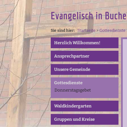
Evangelisch in Buche
Sie sind hier:
Startseite
>
Gottesdienste
Herzlich Willkommen!
Ansprechpartner
Unsere Gemeinde
Gottesdienste
Donnerstagsgebet
Waldkindergarten
Gruppen und Kreise