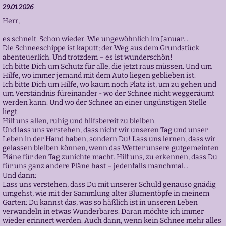
29.01.2026
Herr,
es schneit. Schon wieder. Wie ungewöhnlich im Januar....
Die Schneeschippe ist kaputt; der Weg aus dem Grundstück
abenteuerlich. Und trotzdem – es ist wunderschön!
Ich bitte Dich um Schutz für alle, die jetzt raus müssen. Und um
Hilfe, wo immer jemand mit dem Auto liegen geblieben ist.
Ich bitte Dich um Hilfe, wo kaum noch Platz ist, um zu gehen und
um Verständnis füreinander - wo der Schnee nicht weggeräumt
werden kann. Und wo der Schnee an einer ungünstigen Stelle
liegt.
Hilf uns allen, ruhig und hilfsbereit zu bleiben.
Und lass uns verstehen, dass nicht wir unseren Tag und unser
Leben in der Hand haben, sondern Du! Lass uns lernen, dass wir
gelassen bleiben können, wenn das Wetter unsere gutgemeinten
Pläne für den Tag zunichte macht. Hilf uns, zu erkennen, dass Du
für uns ganz andere Pläne hast – jedenfalls manchmal...
Und dann:
Lass uns verstehen, dass Du mit unserer Schuld genauso gnädig
umgehst, wie mit der Sammlung alter Blumentöpfe in meinem
Garten: Du kannst das, was so häßlich ist in unseren Leben
verwandeln in etwas Wunderbares. Daran möchte ich immer
wieder erinnert werden. Auch dann, wenn kein Schnee mehr alles