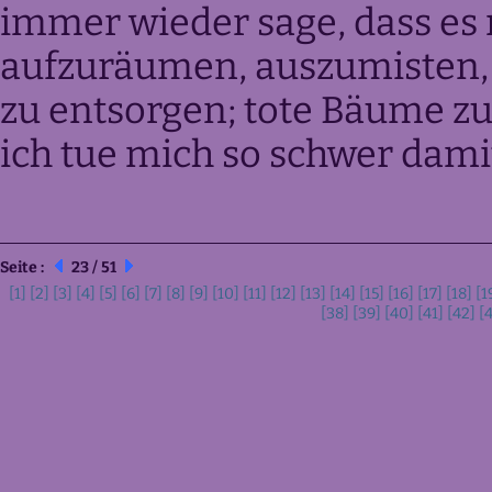
immer wieder sage, dass es n
aufzuräumen, auszumisten, 
zu entsorgen; tote Bäume zu
ich tue mich so schwer dami
Seite :
23 / 51
[1]
[2]
[3]
[4]
[5]
[6]
[7]
[8]
[9]
[10]
[11]
[12]
[13]
[14]
[15]
[16]
[17]
[18]
[1
[38]
[39]
[40]
[41]
[42]
[