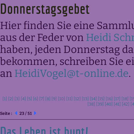
Donnerstagsgebet
Hier finden Sie eine Samml
aus der Feder von
Heidi Sch
haben, jeden Donnerstag das
bekommen, schreiben Sie ei
an
HeidiVogel@t-online.de
.
[1]
[2]
[3]
[4]
[5]
[6]
[7]
[8]
[9]
[10]
[11]
[12]
[13]
[14]
[15]
[16]
[17]
[18]
[1
[38]
[39]
[40]
[41]
[42]
[
Seite :
23 / 51
Das Leben ist bunt!