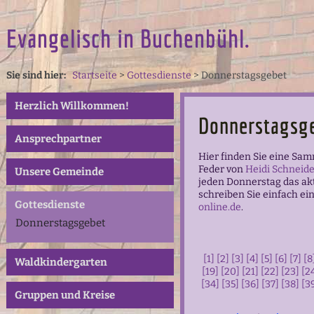
Evangelisch in Buchenbühl.
Sie sind hier:
Startseite
>
Gottesdienste
>
Donnerstagsgebet
Herzlich Willkommen!
Donnerstagsg
Ansprechpartner
Hier finden Sie eine Sa
Feder von
Heidi Schneide
Unsere Gemeinde
jeden Donnerstag das ak
schreiben Sie einfach ei
Gottesdienste
online.de
.
Donnerstagsgebet
[1]
[2]
[3]
[4]
[5]
[6]
[7]
[8
Waldkindergarten
[19]
[20]
[21]
[22]
[23]
[2
[34]
[35]
[36]
[37]
[38]
[3
Gruppen und Kreise