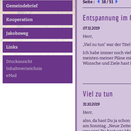
Seite :
18 / 51
Gemeindebrief
Entspannung im 
Kooperation
07.11.2019
Jakobsweg
Herr,
„Viel zu tun“ war der Ti
Links
Ich habe immer noch viel 
meisten meiner Pläne mi
Druckansicht
Wünsche und Ziele hast D
Inhaltsverzeichnis
eMail
Viel zu tun
31.10.2019
Herr,
also, da hast Du ja scho
am Sonntag. „Neue Zeiten