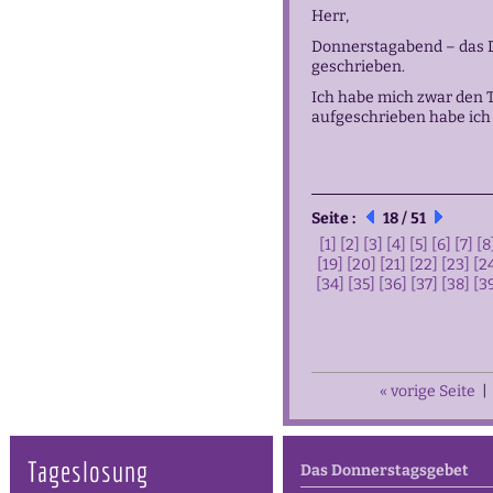
Herr,
Donnerstagabend – das D
geschrieben.
Ich habe mich zwar den T
aufgeschrieben habe ich 
Seite :
18 / 51
[1]
[2]
[3]
[4]
[5]
[6]
[7]
[8
[19]
[20]
[21]
[22]
[23]
[2
[34]
[35]
[36]
[37]
[38]
[3
« vorige Seite
|
Tageslosung
Das Donnerstagsgebet