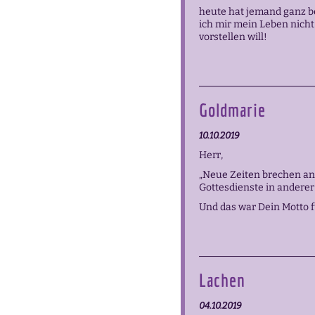
heute hat jemand ganz b
ich mir mein Leben nicht
vorstellen will!
Goldmarie
10.10.2019
Herr,
„Neue Zeiten brechen an!
Gottesdienste in anderer
Und das war Dein Motto 
Lachen
04.10.2019