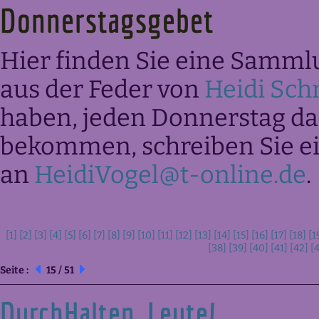
Donnerstagsgebet
Hier finden Sie eine Samml
aus der Feder von
Heidi Sch
haben, jeden Donnerstag das
bekommen, schreiben Sie ei
an
HeidiVogel@t-online.de
.
[1]
[2]
[3]
[4]
[5]
[6]
[7]
[8]
[9]
[10]
[11]
[12]
[13]
[14]
[15]
[16]
[17]
[18]
[1
[38]
[39]
[40]
[41]
[42]
[
Seite :
15 / 51
DurchHalten, Leute!