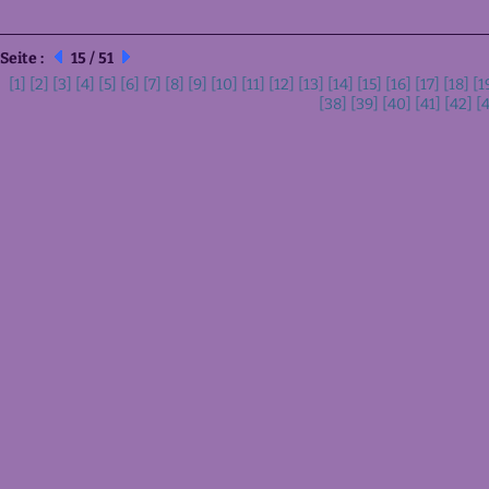
Seite :
15 / 51
[1]
[2]
[3]
[4]
[5]
[6]
[7]
[8]
[9]
[10]
[11]
[12]
[13]
[14]
[15]
[16]
[17]
[18]
[1
[38]
[39]
[40]
[41]
[42]
[