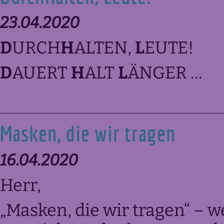
23.04.2020
D
URCH
H
ALTEN,
L
EUTE!
D
AUERT
H
ALT
L
ÄNGER …
Masken, die wir tragen
16.04.2020
Herr,
„Masken, die wir tragen“ – 