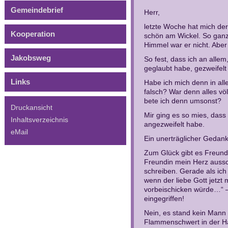
Gemeindebrief
Herr,
letzte Woche hat mich der
Kooperation
schön am Wickel. So ganz
Himmel war er nicht. Aber 
Jakobsweg
So fest, dass ich an alle
geglaubt habe, gezweifelt
Links
Habe ich mich denn in al
falsch? War denn alles vö
bete ich denn umsonst?
Druckansicht
Mir ging es so mies, dass
Inhaltsverzeichnis
angezweifelt habe.
eMail
Ein unerträglicher Gedank
Zum Glück gibt es Freunde
Freundin mein Herz aussch
schreiben. Gerade als ich
wenn der liebe Gott jetzt
vorbeischicken würde…“ –
eingegriffen!
Nein, es stand kein Man
Flammenschwert in der H