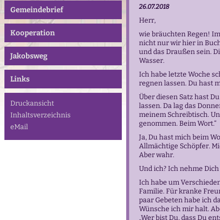
26.07.2018
Gemeindebrief
Herr,
Kooperation
wie bräuchten Regen! Im
nicht nur wir hier in Bu
und das Draußen sein. D
Jakobsweg
Wasser.
Ich habe letzte Woche s
Links
regnen lassen. Du hast
Über diesen Satz hast Du
Druckansicht
lassen. Da lag das Donne
meinem Schreibtisch. Und
Inhaltsverzeichnis
genommen. Beim Wort.“
eMail
Ja, Du hast mich beim Wo
Allmächtige Schöpfer. M
Aber wahr.
Und ich? Ich nehme Dich
Ich habe um Verschieden
Familie. Für kranke Freu
paar Gebeten habe ich daz
Wünsche ich mir halt. Ab
„Wer bist Du, dass Du ent