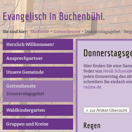
Evangelisch in Buchenbühl.
Sie sind hier:
Startseite
>
Gottesdienste
>
Donnerstagsgebet - Re
Herzlich Willkommen!
Donnerstagsg
Ansprechpartner
Hier finden Sie eine Sa
Feder von
Heidi Schneide
Unsere Gemeinde
jeden Donnerstag das ak
schreiben Sie einfach ei
Gottesdienste
online.de
.
Donnerstagsgebet
Waldkindergarten
« zur Artikel-Übersicht
Regen
Gruppen und Kreise