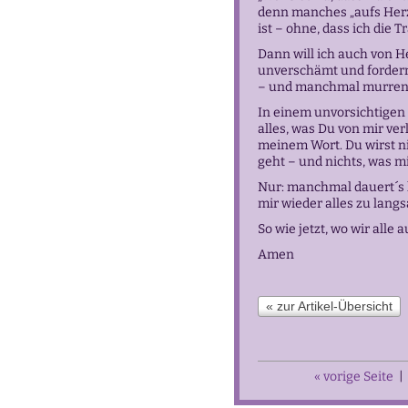
denn manches „aufs Herz g
ist – ohne, dass ich die
Dann will ich auch von H
unverschämt und fordern
– und manchmal murrend
In einem unvorsichtigen 
alles, was Du von mir ver
meinem Wort. Du wirst n
geht – und nichts, was m
Nur: manchmal dauert´s h
mir wieder alles zu lang
So wie jetzt, wo wir alle
Amen
« zur Artikel-Übersicht
« vorige Seite
|