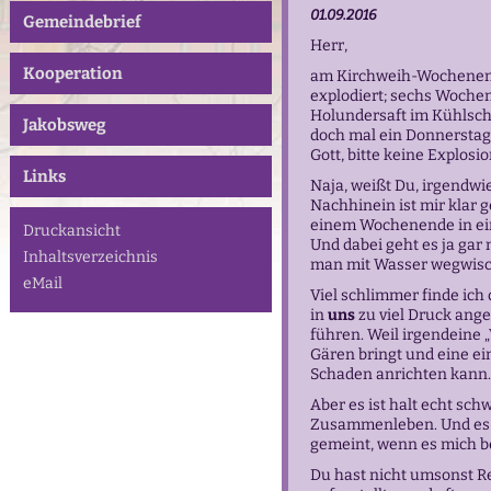
01.09.2016
Gemeindebrief
Herr,
Kooperation
am Kirchweih-Wochenend
explodiert; sechs Wochen 
Holundersaft im Kühlschr
Jakobsweg
doch mal ein Donnerstags
Gott, bitte keine Explos
Links
Naja, weißt Du, irgendwie
Nachhinein ist mir klar 
einem Wochenende in ein
Druckansicht
Und dabei geht es ja gar
Inhaltsverzeichnis
man mit Wasser wegwisc
eMail
Viel schlimmer finde ich 
in
uns
zu viel Druck ange
führen. Weil irgendeine
Gären bringt und eine e
Schaden anrichten kann.
Aber es ist halt echt sc
Zusammenleben. Und es i
gemeint, wenn es mich b
Du hast nicht umsonst Re