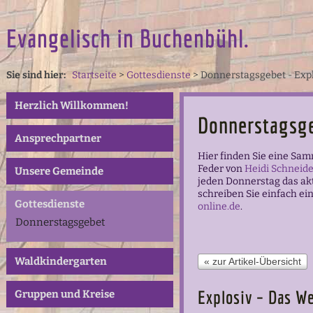
Evangelisch in Buchenbühl.
Sie sind hier:
Startseite
>
Gottesdienste
>
Donnerstagsgebet - Exp
Herzlich Willkommen!
Donnerstagsg
Ansprechpartner
Hier finden Sie eine Sa
Feder von
Heidi Schneide
Unsere Gemeinde
jeden Donnerstag das ak
schreiben Sie einfach ei
Gottesdienste
online.de
.
Donnerstagsgebet
Waldkindergarten
« zur Artikel-Übersicht
Explosiv – Das W
Gruppen und Kreise