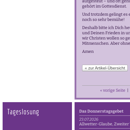
aufgestellt – und oft gen
gehört im Gottesdienst.
Und trotzdem gelingt es
noch so sehr bemühe!
Deshalb bitte ich Dich 
und Deinen Frieden in un
wir Christen wollen so ge
Mitmenschen. Aber ohne D
Amen
« zur Artikel-Übersicht
« vorige Seite
|
Tageslosung
Das Donnerstagsgebet
23.07.2026
Allwetter-Glaube, Zweiter 