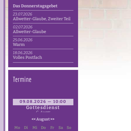
Das Donnerstagsgebet
23.07.2026
Allwetter-Glaube, Zweiter Teil
02.07.2026
Allwetter-Glaube
25.06.2026
Warm
18.06.2026
Volles Postfach
Termine
09.08.2026 — 10:00
Gottesdienst
C. Auers
<<
August
>>
Mo
Di
Mi
Do
Fr
Sa
So