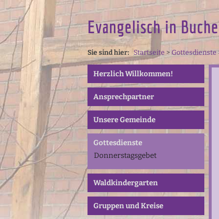
Evangelisch in Buche
Sie sind hier:
Startseite
>
Gottesdienste
Herzlich Willkommen!
Ansprechpartner
Unsere Gemeinde
Gottesdienste
Donnerstagsgebet
Waldkindergarten
Gruppen und Kreise