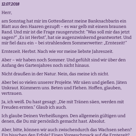
12.07.2018
Herr,
am Sonntag hat mir im Gottesdienst meine Banknachbarin ein
Blatt aus den Haaren gezupft – es war gelb mit einem braunen
Rand. Und mir ist die Frage rausgerutscht: “Was soll mir das jetzt
sagen?“ „Es ist Herbst“, hat sie augenzwinkernd geantwortet. Und
mir fiel dazu ein – bei strahlendem Sommerwetter: „Erntezeit!“
Erntezeit. Herbst. Nach wie vor meine liebste Jahreszeit.
Aber – wir haben noch Sommer. Und gefühlt sind wir über den
Anfang des Gartenjahres noch nicht hinaus.
Nicht draußen in der Natur. Nein, das meine ich nicht.
Aber bei so vielen unserer Projekte. Wir säen und gießen. Jäten
Unkraut. Kümmern uns. Beten und Flehen. Hoffen, glauben,
vertrauen.
Ja, ich weiß. Du hast gesagt: „Die mit Tränen säen, werden mit
Freuden ernten.“ Glaub ich auch.
Ich glaube Deinen Verheißungen. Den allgemein gültigen und
denen, die Du mir persönlich gemacht hast. Absolut.
Aber, bitte, können wir auch zwischendurch das Wachsen sehen?
Ein bisschen den Erfolg? Einen Vorgeschmack auf die Erntezeit?