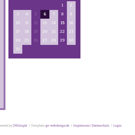
1
2
16.08.2026 — 10:15
3
4
5
6
7
8
9
Gottesdienst
Schlee
10
11
12
13
14
15
16
17
18
19
20
21
22
23
24
25
26
27
28
29
30
31
23.08.2026 — 10:00
Gottesdienst
T. Auers
wered by
CMSimple
|
Template:
ge-webdesign.de
|
Impressum | Datenschutz
|
Login