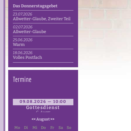
Das Donnerstagsgebet
23.07.2026
Allwetter-Glaube, Zweiter Teil
02.07.2026
Allwetter-Glaube
25.06.2026
Warm
18.06.2026
Volles Postfach
Termine
09.08.2026 — 10:00
Gottesdienst
C. Auers
<<
August
>>
Mo
Di
Mi
Do
Fr
Sa
So