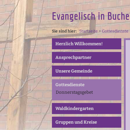
Evangelisch in Buche
Sie sind hier:
Startseite
>
Gottesdienste
Herzlich Willkommen!
Ansprechpartner
Unsere Gemeinde
Gottesdienste
Donnerstagsgebet
Waldkindergarten
Gruppen und Kreise