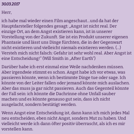
30.03.2017
Herr,
ich habe mal wieder einen Film angeschaut…und da hat der
Hauptdarsteller folgendes gesagt: „Angst ist nicht real. Der
einzige Ort, an dem Angst existieren kann, ist in unserer
Vorstellung von der Zukunft. Sie ist ein Produkt unserer eigenen
Phantasie und lässt uns Dinge fürchten, die in der Gegenwart
nicht existieren und vielleicht niemals existieren werden. (…)
Versteh mich nicht falsch: Gefahr ist sehr wohl real. Aber Angst ist
eine Entscheidung!“ (Will Smith in „After Earth“)
Darüber habe ich erst einmal eine Weile nachdenken müssen.
Aber irgendwie stimmt es schon. Angst habe ich vor etwas, was
passieren könnte, wenn ich bestimmte Dinge tue oder sage. Ich
könnte von der Leiter fallen oder jemand könnte mich auslachen.
Aber das muss ja gar nicht passieren. Auch das Gegenteil könnte
der Fall sein: ich könnte die Dachrinne ohne Unfall sauber
machen und es könnte genauso gut sein, dass ich nicht
ausgelacht, sondern bestätigt werden.
Wenn Angst eine Entscheidung ist, dann kann ich mich jedes Mal
neu entscheiden, eben nicht Angst, sondern Mut zu haben. Und
vielleicht werde ich dann öfter positiv überrascht, als ich es mir
vorstellen kann.