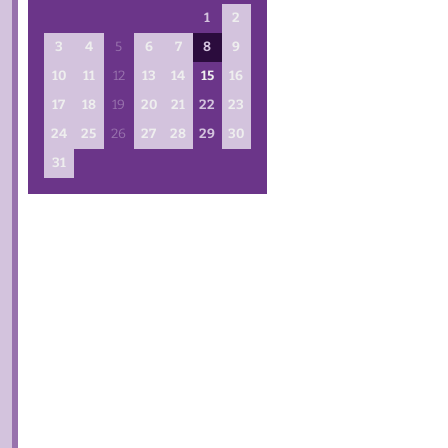
1
2
16.08.2026 — 10:15
3
4
Gottesdienst
5
6
7
8
9
Schlee
10
11
12
13
14
15
16
17
18
19
20
21
22
23
24
25
26
27
28
29
30
23.08.2026 — 10:00
31
Gottesdienst
T. Auers