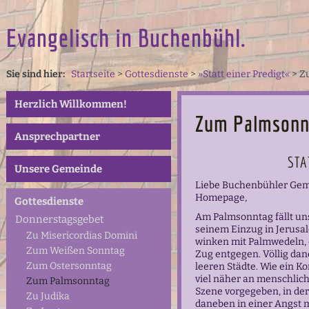
Evangelisch in Buchenbühl.
Sie sind hier:
Startseite
>
Gottesdienste
>
»Statt einer Predigt«
>
Z
Herzlich Willkommen!
Zum Palmsonn
Ansprechpartner
STA
Unsere Gemeinde
Liebe Buchenbühler Geme
Homepage,
Gottesdienste
Am Palmsonntag fällt uns
Donnerstagsgebet
seinem Einzug in Jerus
Zu Misericordias Domini
winken mit Palmwedeln, 
Zum Weißen Sonntag
Zug entgegen. Völlig dan
Zum Ostersonntag
leeren Städte. Wie ein Ko
viel näher an menschlich
Zum Palmsonntag
Szene vorgegeben, in der J
Zu Judika
daneben in einer Angst 