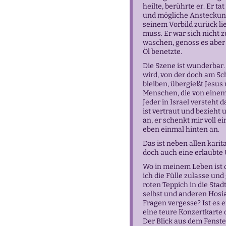
heilte, berührte er. Er t
und mögliche Ansteckung.
seinem Vorbild zurück l
muss. Er war sich nicht 
waschen, genoss es aber
Öl benetzte.
Die Szene ist wunderbar.
wird, von der doch am Sc
bleiben, übergießt Jesus
Menschen, die von einem
Jeder in Israel versteht 
ist vertraut und bezieht u
an, er schenkt mir voll e
eben einmal hinten an.
Das ist neben allen kari
doch auch eine erlaubte
Wo in meinem Leben ist d
ich die Fülle zulasse un
roten Teppich in die Sta
selbst und anderen Hosian
Fragen vergesse? Ist es ei
eine teure Konzertkarte o
Der Blick aus dem Fenster