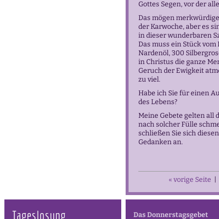
Gottes Segen, vor der all
Das mögen merkwürdige 
der Karwoche, aber es sin
in dieser wunderbaren S
Das muss ein Stück vom 
Nardenöl, 300 Silbergros
in Christus die ganze M
Geruch der Ewigkeit atme
zu viel.
Habe ich Sie für einen A
des Lebens?
Meine Gebete gelten all 
nach solcher Fülle schm
schließen Sie sich diese
Gedanken an.
« vorige Seite
|
Tageslosung
Das Donnerstagsgebet