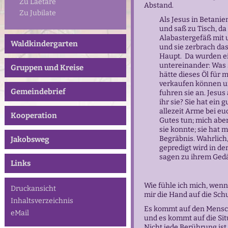
Zu Laetare
Abstand.
Zu Jubilate
Als Jesus in Betani
und saß zu Tisch, da
Alabastergefäß mit 
Waldkindergarten
und sie zerbrach das
Haupt. Da wurden ei
untereinander: Was 
Gruppen und Kreise
hätte dieses Öl für 
verkaufen können u
Gemeindebrief
fuhren sie an. Jesus
ihr sie? Sie hat ein
allezeit Arme bei eu
Kooperation
Gutes tun; mich aber 
sie konnte; sie hat
Begräbnis. Wahrlich
Jakobsweg
gepredigt wird in de
sagen zu ihrem Gedäc
Links
Wie fühle ich mich, wen
Druckansicht
mir die Hand auf die Schu
Inhaltsverzeichnis
Es kommt auf den Mensche
eMail
und es kommt auf die Situ
Nicht jede Berührung ist