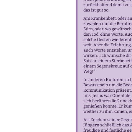
zurückhaltend damit zu s
das ist gut so.
Am Krankenbett, oder am S
zuweilen nur die Berühru
Stirn, oder, wo gewünscht
den Tod, ohne Worte. Au
solche Gesten wiederentde
weit. Aber die Erfahrung
auch Worte entstehen un
wirken: „Ich wünsche dir 
Satz an einem Sterbebett
einem Segenskreuz auf di
Weg!“
In anderen Kulturen, in I
Bewusstsein um die Bede
Kommunikation präsent, 
uns. Jesus war Orientale
sich berühren ließ und d
genießen konnte. Er kümm
weither zu ihm kamen, 
Als Zeichen seiner Gege
Jüngern schließlich das
freudige und festliche 